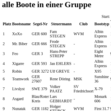
alle Boote in einer Gruppe
Start
Platz
Bootsname
Segel-Nr
Steuermann
Club
Bootstyp
Fam
Albin
1
XoXo
GER 600
WVM
STEGEN
Express
Frode
Albin
2
Mr. Biber
GER 666
-
STEGEN
Express
Hans-Peter
Eight
3
Feo
GER 3
-
STREPP
Metre
Albin
4
Xigarre
GER 593
Jan EHLERS
-
Express
5
Robin
GER 3272
Ulf GREVE
-
X95
GER
Sunshine
6
Teamwork
Rene Döring
MSK
27607
36
Volker
SV
7
Livslyst
SWE 379
X-79
PAATZ
Friedrichsort
Blau/Roter
Lars
Monark
8
Asgard
-
Kreis
GEBHARDT
606
Holger
9
Nunatak
GER 1182
WVM
First 31.7
STÜRCK