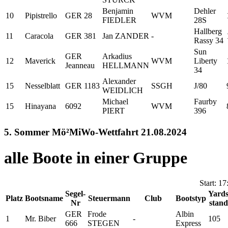
Benjamin
Dehler
10
Pipistrello
GER 28
WVM
FIEDLER
28S
Hallberg
11
Caracola
GER 381
Jan ZANDER
-
Rassy 34
Sun
GER
Arkadius
12
Maverick
WVM
Liberty
Jeanneau
HELLMANN
34
Alexander
15
Nesselblatt
GER 1183
SSGH
J/80
WEIDLICH
Michael
Faurby
15
Hinayana
6092
WVM
PIERT
396
5. Sommer Mö²MiWo-Wettfahrt 21.08.2024
alle Boote in einer Gruppe
Start: 1
Segel-
Yards
Platz
Bootsname
Steuermann
Club
Bootstyp
Nr
stan
GER
Frode
Albin
1
Mr. Biber
-
105
666
STEGEN
Express