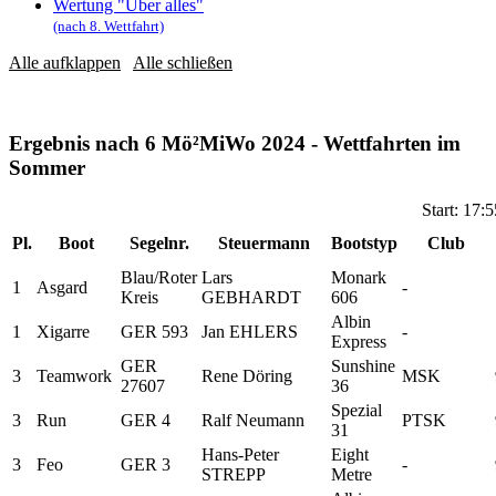
Wertung "Über alles"
(nach 8. Wettfahrt)
Alle aufklappen
Alle schließen
Ergebnis nach 6 Mö²MiWo 2024 - Wettfahrten im
Sommer
Start: 17:
Pl.
Boot
Segelnr.
Steuermann
Bootstyp
Club
Blau/Roter
Lars
Monark
1
Asgard
-
Kreis
GEBHARDT
606
Albin
1
Xigarre
GER 593
Jan EHLERS
-
Express
GER
Sunshine
3
Teamwork
Rene Döring
MSK
27607
36
Spezial
3
Run
GER 4
Ralf Neumann
PTSK
31
Hans-Peter
Eight
3
Feo
GER 3
-
STREPP
Metre