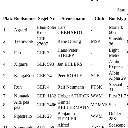
Start
Platz
Bootsname
Segel-Nr
Steuermann
Club
Bootstyp
Blau/Roter
Lars
Monark
1
Asgard
-
Kreis
GEBHARDT
606
GER
Sunshine
2
Teamwork
Rene Döring
MSK
27607
36
Hans-Peter
Eight
3
Feo
GER 3
-
STREPP
Metre
Albin
4
Xigarre
GER 593
Jan EHLERS
-
Express
Albin
5
KangaRoo
GER 74
Peer ROHLF
SCB
Alpha 29
Spezial
6
Run
GER 4
Ralf Neumann
PTSK
31
7
Nunatak
GER 1182
Holger STÜRCK
WVM
First 31.7
Aita pea
Günter
8
GER 7466
VDMYS
Star
pea
KELLERMANN
Benjamin
Dehler
9
Pipistrello
GER 28
WVM
FIEDLER
28S
Alfred
Seascape
11
Serendipity
AUT 258
ASVIK