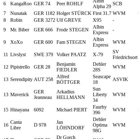
Albin
6
KangaRoo
GER 74
Peer ROHLF
SCB
Alpha 29
7
Nunatak
GER 1182
Holger STÜRCK
First 31.7
WVM
8
Robin
GER 3272
Ulf GREVE
X95
-
Albin
9
Mr. Biber
GER 666
Frode STEGEN
-
Express
Albin
9
XoXo
GER 600
Fam STEGEN
WVM
Express
SV
11
Livslyst
SWE 379
Volker PAATZ
X-79
Friedrichsort
Benjamin
Dehler
12
Pipistrello
GER 28
WVM
FIEDLER
28S
Alfred
Seascape
13
Serendipity
AUT 258
ASVIK
BÖTTGER
18
Sun
GER
Arkadius
13
Maverick
Liberty
WVM
Jeanneau
HELLMANN
34
Faurby
15
Hinayana
6092
Michael PIERT
WVM
396
Dehler
Canta
Jan
16
D 978
Optima
WVM
Libre
LÖHNDORF
98G
Dr Gorch