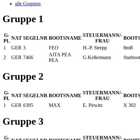
alle Gruppen
Gruppe 1
G-
STEUERMANN/-
NAT
SEGELNR
BOOTSNAME
BOOT
PL
FRAU
1
GER
3
FEO
H.-P. Strepp
8mR
AITA PEA
2
GER
7466
G.Kellermann
Starboot
PEA
Gruppe 2
G-
STEUERMANN/-
NAT
SEGELNR
BOOTSNAME
BOOT
PL
FRAU
1
GER
6395
MAX
E. Pirwitz
X 302
Gruppe 3
G-
STEUERMANN/-