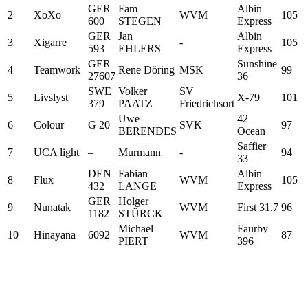
GER
Fam
Albin
2
XoXo
WVM
105
600
STEGEN
Express
GER
Jan
Albin
3
Xigarre
-
105
593
EHLERS
Express
GER
Sunshine
4
Teamwork
Rene Döring
MSK
99
27607
36
SWE
Volker
SV
5
Livslyst
X-79
101
379
PAATZ
Friedrichsort
Uwe
42
6
Colour
G 20
SVK
97
BERENDES
Ocean
Saffier
7
UCA light
–
Murmann
-
94
33
DEN
Fabian
Albin
8
Flux
WVM
105
432
LANGE
Express
GER
Holger
9
Nunatak
WVM
First 31.7
96
1182
STÜRCK
Michael
Faurby
10
Hinayana
6092
WVM
87
PIERT
396