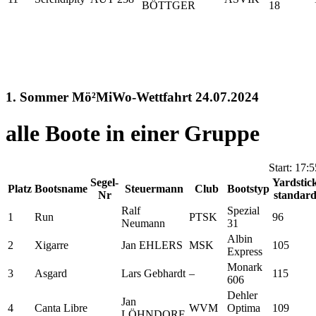
BÖTTGER
18
1. Sommer Mö²MiWo-Wettfahrt 24.07.2024
alle Boote in einer Gruppe
Start: 17:
Segel-
Yardstic
Platz
Bootsname
Steuermann
Club
Bootstyp
Nr
standar
Ralf
Spezial
1
Run
PTSK
96
Neumann
31
Albin
2
Xigarre
Jan EHLERS
MSK
105
Express
Monark
3
Asgard
Lars Gebhardt
–
115
606
Dehler
Jan
4
Canta Libre
WVM
Optima
109
LÖHNDORF