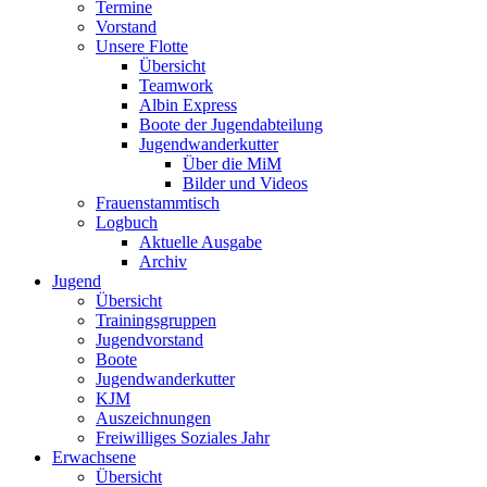
Termine
Vorstand
Unsere Flotte
Übersicht
Teamwork
Albin Express
Boote der Jugendabteilung
Jugendwanderkutter
Über die MiM
Bilder und Videos
Frauenstammtisch
Logbuch
Aktuelle Ausgabe
Archiv
Jugend
Übersicht
Trainingsgruppen
Jugendvorstand
Boote
Jugendwanderkutter
KJM
Auszeichnungen
Freiwilliges Soziales Jahr
Erwachsene
Übersicht