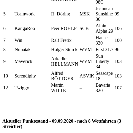
98G
Jeanneau
5
Teamwork
R. Döring
MSK
Sunshine
99
36
Albin
6
KangaRoo
Peer ROHLF
SCB
106
Alpha 29
Hanse
7
Win
Ralf Frerix
–
100
320
8
Nunatak
Holger Stürck
WVM
First 31.7
96
Sun
Arkadius
9
Maverick
WVM
Liberty
103
HELLMANN
34
Alfred
Seascape
10
Serendipity
ASVIK
103
BÖTTGER
18
Martin
Bavaria
12
Twiggy
–
107
WITTE
320
Aktueller Punktestand - 09.09.2020 - nach 8 Wettfahrten (3
Streicher)