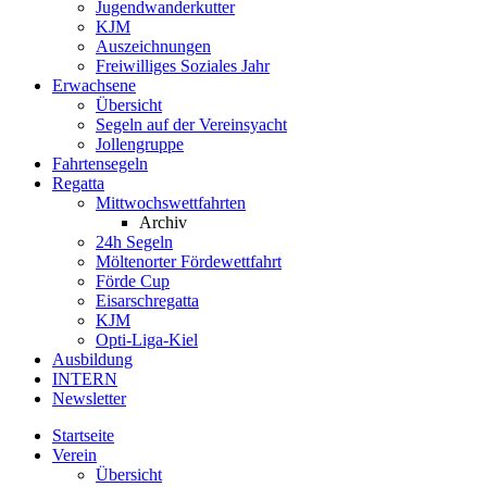
Jugendwanderkutter
KJM
Auszeichnungen
Freiwilliges Soziales Jahr
Erwachsene
Übersicht
Segeln auf der Vereinsyacht
Jollengruppe
Fahrtensegeln
Regatta
Mittwochswettfahrten
Archiv
24h Segeln
Möltenorter Fördewettfahrt
Förde Cup
Eisarschregatta
KJM
Opti-Liga-Kiel
Ausbildung
INTERN
Newsletter
Startseite
Verein
Übersicht