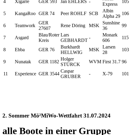
4
Xigarre
GER 593
Jan EHLERS
-
105
Express
Albin
5
KangaRoo
GER 74
Peer ROHLF
SCB
106
Alpha 29
GER
Sunshine
6
Teamwork
Rene Döring
MSK
99
27607
36
Blau/Roter
Lars
Monark
7
Asgard
-
115
Kreis
GEBHARDT
606
Burkhardt
Larsen
8
Ebba
GER 76
MSK
103
HELLWIG
28
Holger
9
Nunatak
GER 1182
WVM
First 31.7
96
STÜRCK
Caspar
11
Experience
GER 3544
-
X-79
101
GRUBER
2. Sommer Mö²MiWo-Wettfahrt 31.07.2024
alle Boote in einer Gruppe