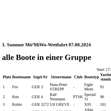
3. Sommer Mö²MiWo-Wettfahrt 07.08.2024
alle Boote in einer Gruppe
Start: 17
Yardst
Platz
Bootsname
Segel-Nr
Steuermann
Club
Bootstyp
stand
Hans-Peter
Eight
1
Feo
GER 3
-
91
STREPP
Metre
Ralf
Spezial
2
Run
GER 4
PTSK
96
Neumann
31
3
Robin
GER 3272
Ulf GREVE
-
X95
101
Albin