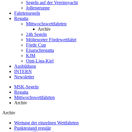
Segeln auf der Vereinsyacht
Jollengruppe
Fahrtensegeln
Regatta
Mittwochswettfahrten
Archiv
24h Segeln
Möltenorter Fördewettfahrt
Förde Cup
Eisarschregatta
KJM
Opti-Liga-Kiel
Ausbildung
INTERN
Newsletter
MSK-Segeln
Regatta
Mittwochswettfahrten
Archiv
Archiv
Wertung der einzelnen Wettfahrten
Punktestand regulär