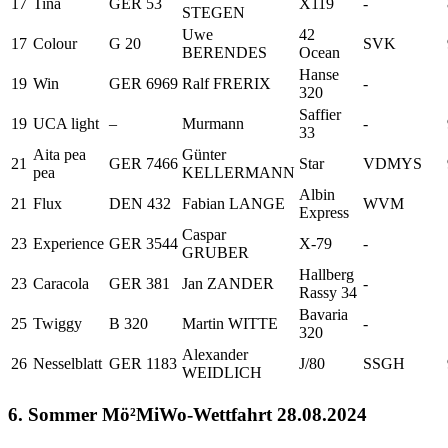
17
Tina
GER 53
X119
-
STEGEN
Uwe
42
17
Colour
G 20
SVK
BERENDES
Ocean
Hanse
19
Win
GER 6969
Ralf FRERIX
-
320
Saffier
19
UCA light
–
Murmann
-
33
Aita pea
Günter
21
GER 7466
Star
VDMYS
pea
KELLERMANN
Albin
21
Flux
DEN 432
Fabian LANGE
WVM
Express
Caspar
23
Experience
GER 3544
X-79
-
GRUBER
Hallberg
23
Caracola
GER 381
Jan ZANDER
-
Rassy 34
Bavaria
25
Twiggy
B 320
Martin WITTE
-
320
Alexander
26
Nesselblatt
GER 1183
J/80
SSGH
WEIDLICH
6. Sommer Mö²MiWo-Wettfahrt 28.08.2024