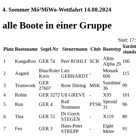
4. Sommer Mö²MiWo-Wettfahrt 14.08.2024
alle Boote in einer Gruppe
Start: 17
Yardst
Platz
Bootsname
Segel-Nr
Steuermann
Club
Bootstyp
stand
Albin
1
KangaRoo
GER 74
Peer ROHLF
SCB
106
Alpha 29
Blau/Roter
Lars
Monark
2
Asgard
-
115
Kreis
GEBHARDT
606
GER
Sunshine
3
Teamwork
Rene Döring
MSK
99
27607
36
4
Robin
GER 3272
Ulf GREVE
-
X95
101
Ralf
Spezial
5
Run
GER 4
PTSK
96
Neumann
31
Dr Gorch
6
Tina
GER 53
-
X119
80
STEGEN
Hans-Peter
Eight
7
Feo
GER 3
-
91
STREPP
Metre