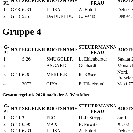
NAT
SEGELNR
BOOTSNAME
BOOT
PL
FRAU
1
GER
6231
LUISA
A. Ehlert
Dehler 
2
GER
525
DADDELDU
C. Vehrs
Dehler 
Gruppe 4
G-
STEUERMANN/-
NAT
SEGELNR
BOOTSNAME
BOOT
PL
FRAU
1
S 26
SMUGGLER
L. Ehlenberger
Sagitta 
2
ASGARD
Gebhardt
Monarc
Nord.
3
GER
626
MERLE-K
R. Köser
Folkebo
4
2073
GIYA
F. Hildebrandt
Maxi 77
Gesamtergebnis 2020 nach der 8. Wettfahrt
G-
STEUERMANN/-
NAT
SEGELNR
BOOTSNAME
BOOT
PL
FRAU
1
GER
3
FEO
H.-P. Strepp
8mR
2
GER
6395
MAX
E. Pirwitz
X 302
3
GER
6231
LUISA
A. Ehlert
Dehler 